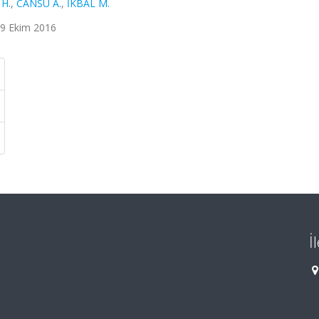
H.
,
CANSU A.
,
İKBAL M.
09 Ekim 2016
İ