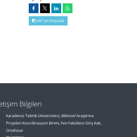
Atıf İçin Kopyala
letişim Bilgileri
Karadeniz Teknik Üniversitesi, Bilimsel Araştırma
Projeleri Koordinasyon Birimi, Fen Fakültesi Giriş Katı,
Ortahisar