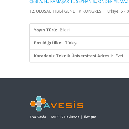
ÇEBİ A. H.
,
KAMAŞAK T.
,
SEYHAN S.
,
ÖNDER YILMAZ 
12. ULUSAL TIBBİ GENETİK KONGRESİ, Türkiye, 5 - 
Yayın Türü:
Bildiri
Basıldığı Ülke:
Türkiye
Karadeniz Teknik Üniversitesi Adresli:
Evet
Ana Sayfa
|
AVESİS Hakkında
|
İletişim