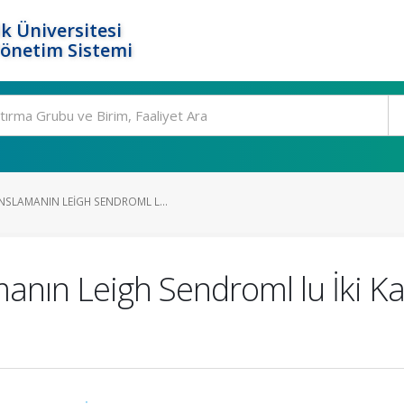
k Üniversitesi
Yönetim Sistemi
SLAMANIN LEIGH SENDROML L...
nın Leigh Sendroml lu İki Ka