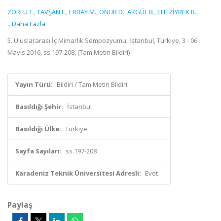
ZORLU T.
,
TAVŞAN F.
,
ERBAY M.
,
ONUR D.
,
AKGÜL B.
,
EFE ZİYREK B.
,
...Daha Fazla
5. Uluslararası İç Mimarlık Sempozyumu, İstanbul, Türkiye, 3 - 06
Mayıs 2016, ss.197-208, (Tam Metin Bildiri)
Yayın Türü:
Bildiri / Tam Metin Bildiri
Basıldığı Şehir:
İstanbul
Basıldığı Ülke:
Türkiye
Sayfa Sayıları:
ss.197-208
Karadeniz Teknik Üniversitesi Adresli:
Evet
Paylaş