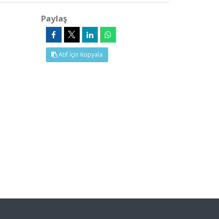
Paylaş
Atıf İçin Kopyala