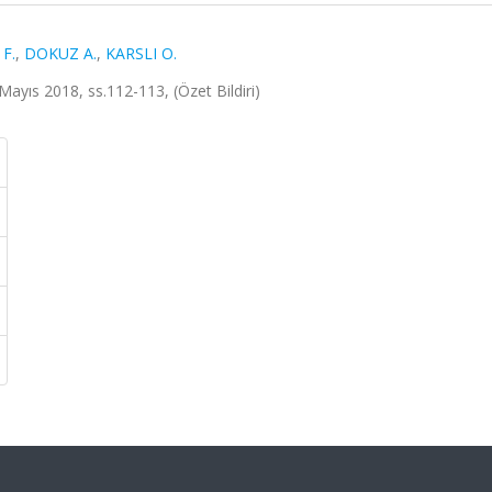
F.
,
DOKUZ A.
,
KARSLI O.
yıs 2018, ss.112-113, (Özet Bildiri)