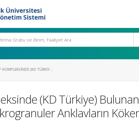
k Üniversitesi
Yönetim Sistemi
 KOMPLEKSINDE (KD TÜRKIY...
eksinde (KD Türkiye) Bulunan
ikrogranuler Anklavların Köke