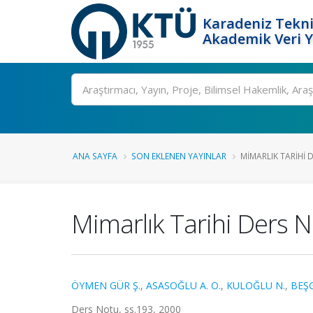
Karadeniz Tekni
Akademik Veri 
Ara
ANA SAYFA
SON EKLENEN YAYINLAR
MIMARLIK TARIHI D
Mimarlık Tarihi Ders N
ÖYMEN GÜR Ş.
,
ASASOĞLU A. O.
,
KULOĞLU N.
,
BEŞG
Ders Notu, ss.193, 2000