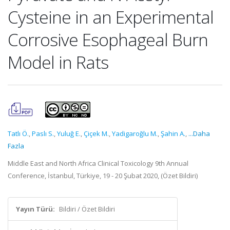
Cysteine in an Experimental
Corrosive Esophageal Burn
Model in Rats
Tatlı Ö.
,
Paslı S.
,
Yuluğ E.
,
Çiçek M.
,
Yadigaroğlu M.
,
Şahin A.
,
...Daha
Fazla
Middle East and North Africa Clinical Toxicology 9th Annual
Conference, İstanbul, Türkiye, 19 - 20 Şubat 2020, (Özet Bildiri)
Yayın Türü:
Bildiri / Özet Bildiri