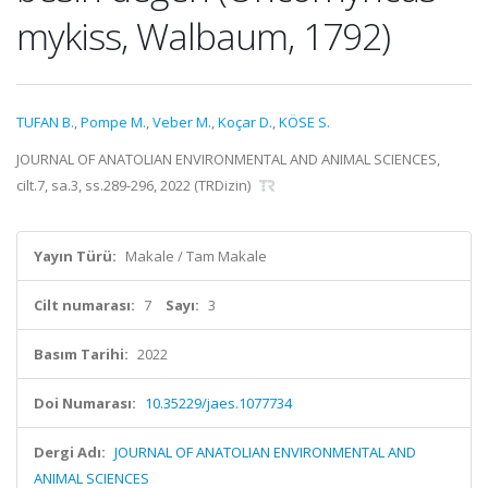
mykiss, Walbaum, 1792)
TUFAN B.
,
Pompe M.
,
Veber M.
,
Koçar D.
,
KÖSE S.
JOURNAL OF ANATOLIAN ENVIRONMENTAL AND ANIMAL SCIENCES,
cilt.7, sa.3, ss.289-296, 2022 (TRDizin)
Yayın Türü:
Makale / Tam Makale
Cilt numarası:
7
Sayı:
3
Basım Tarihi:
2022
Doi Numarası:
10.35229/jaes.1077734
Dergi Adı:
JOURNAL OF ANATOLIAN ENVIRONMENTAL AND
ANIMAL SCIENCES