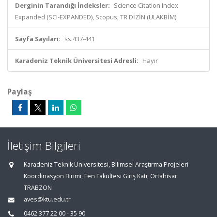
Derginin Tarandığı İndeksler:
Science Citation Index
Expanded (SCI-EXPANDED), Scopus, TR DİZİN (ULAKBİM)
Sayfa Sayıları:
ss.437-441
Karadeniz Teknik Üniversitesi Adresli:
Hayır
Paylaş
İletişim Bilgileri
Karadeniz Teknik Üniversitesi, Bilimsel Araştırma Projeleri
Koordinasyon Birimi, Fen Fakültesi Giriş Katı, Ortahisar
TRABZON
aves@ktu.edu.tr
0462 377 22 00 - 35 90