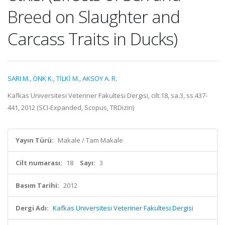
Breed on Slaughter and
Carcass Traits in Ducks)
SARI M.
,
ÖNK K.
,
TİLKİ M.
,
AKSOY A. R.
Kafkas Universitesi Veteriner Fakultesi Dergisi, cilt.18, sa.3, ss.437-
441, 2012 (SCI-Expanded, Scopus, TRDizin)
Yayın Türü:
Makale / Tam Makale
Cilt numarası:
18
Sayı:
3
Basım Tarihi:
2012
Dergi Adı:
Kafkas Universitesi Veteriner Fakultesi Dergisi