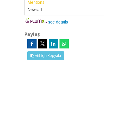
Mentions
News:
1
-
see details
Paylaş
Atıf İçin Kopyala