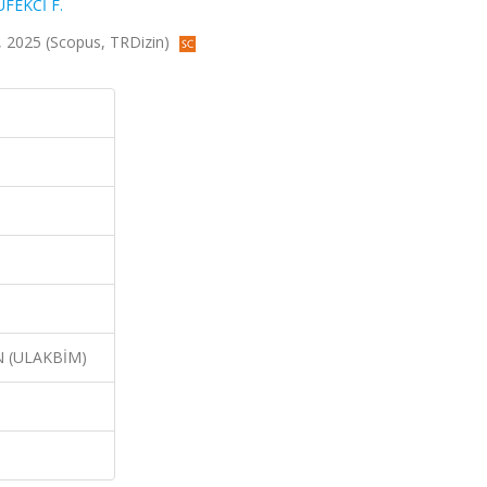
FEKCİ F.
78, 2025 (Scopus, TRDizin)
N (ULAKBİM)