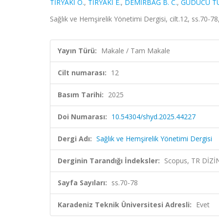
TİRYAKİ O.
,
TİRYAKİ E.
,
DEMİRBAĞ B. C.
,
GÜDÜCÜ TÜ
Sağlık ve Hemşirelik Yönetimi Dergisi, cilt.12, ss.70-
Yayın Türü:
Makale / Tam Makale
Cilt numarası:
12
Basım Tarihi:
2025
Doi Numarası:
10.54304/shyd.2025.44227
Dergi Adı:
Sağlık ve Hemşirelik Yönetimi Dergisi
Derginin Tarandığı İndeksler:
Scopus, TR DİZİ
Sayfa Sayıları:
ss.70-78
Karadeniz Teknik Üniversitesi Adresli:
Evet