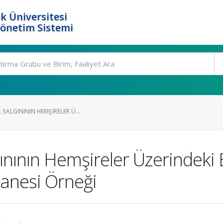
k Üniversitesi
Yönetim Sistemi
 SALGINININ HEMŞIRELER Ü...
ının Hemşireler Üzerindeki Etk
tanesi Örneği