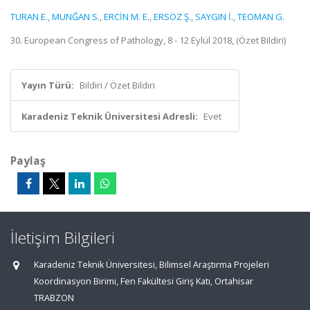
TURAN E.
,
MUNĞAN S.
,
ERCİN M. E.
,
ERSÖZ Ş.
,
SAYGIN İ.
,
TEOMAN G.
30. European Congress of Pathology, 8 - 12 Eylül 2018, (Özet Bildiri)
Yayın Türü:
Bildiri / Özet Bildiri
Karadeniz Teknik Üniversitesi Adresli:
Evet
Paylaş
İletişim Bilgileri
Karadeniz Teknik Üniversitesi, Bilimsel Araştırma Projeleri
Koordinasyon Birimi, Fen Fakültesi Giriş Katı, Ortahisar
TRABZON