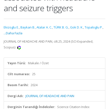
and seizure triggers
Ekizoglu E.
,
Baykan B.
,
Atalar A. C.
,
TÜRK B. G.
,
Gok D. K.
,
Topaloglu P.
,
...Daha Fazla
JOURNAL OF HEADACHE AND PAIN, cilt.25, 2024 (SCI-Expanded,
Scopus)
Yayın Türü:
Makale / Özet
Cilt numarası:
25
Basım Tarihi:
2024
Dergi Adı:
JOURNAL OF HEADACHE AND PAIN
Derginin Tarandığı İndeksler:
Science Citation Index