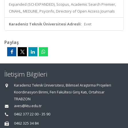
Expanded (SCI-EXPANDED), Scopus, Academic Search Premier,
CINAHL, MEDLINE, Psycinfo, Directory of Open Access Journals
Karadeniz Teknik Üniversitesi Adresli:
Evet
Paylaş
İletişim Bilgileri
Karadeniz Teknik Üniversitesi, Bilimsel Araştırma Projeleri
Koordinasyon Birimi, Fen Fakültesi Giriş Katı, Ortahisar
TRABZON
aves@ktu.edu.tr
0462 377 22 00 - 35 90
0462 325 34 84