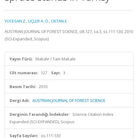
YÜCESAN Z.
,
ÜÇLER A. Ö.
,
OKTAN E.
AUSTRIAN JOURNAL OF FOREST SCIENCE, cilt.127, sa.3, ss.111-130, 2010
(SCI-Expanded, Scopus)
Yayın Türü:
Makale / Tam Makale
Cilt numarası:
127
Sayı:
3
Basım Tarihi:
2010
Dergi Adı:
AUSTRIAN JOURNAL OF FOREST SCIENCE
Derginin Tarandığı İndeksler:
Science Citation Index
Expanded (SCI-EXPANDED), Scopus
Sayfa Sayıları:
ss.111-130