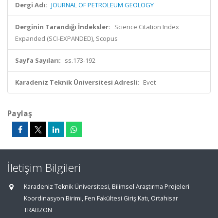
Dergi Adı:
JOURNAL OF PETROLEUM GEOLOGY
Derginin Tarandığı İndeksler:
Science Citation Index
Expanded (SCI-EXPANDED), Scopus
Sayfa Sayıları:
ss.173-192
Karadeniz Teknik Üniversitesi Adresli:
Evet
Paylaş
İletişim Bilgileri
Karadeniz Teknik Üniversitesi, Bilimsel Araştırma Projeleri
Koordinasyon Birimi, Fen Fakültesi Giriş Katı, Ortahisar
TRABZON