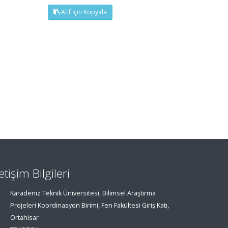
Atıf İçin Kopyala
letişim Bilgileri
Karadeniz Teknik Üniversitesi, Bilimsel Araştırma
Projeleri Koordinasyon Birimi, Fen Fakültesi Giriş Katı,
Ortahisar