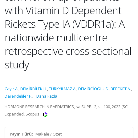
with Vitamin D Dependent
Rickets Type IA (VDDR1a): A
nationwide multicentre
retrospective cross-sectional
study
Cayir A.
,
DEMİRBİLEK H.
,
TÜRKYILMAZ A.
,
DEMİRCİOĞLU S.
,
BEREKET A.
,
Darendeliler F.
,
...Daha Fazla
HORMONE RESEARCH IN PAEDIATRICS, sa.SUPPL 2, ss.100, 2022 (SCI-
Expanded, Scopus)
Yayın Türü:
Makale / Özet