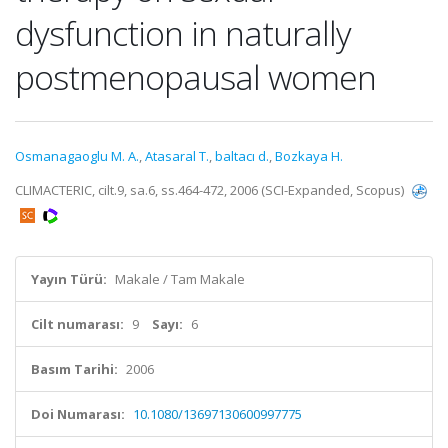
dysfunction in naturally
postmenopausal women
Osmanagaoglu M. A.
,
Atasaral T.
,
baltacı d.
,
Bozkaya H.
CLIMACTERIC, cilt.9, sa.6, ss.464-472, 2006 (SCI-Expanded, Scopus)
Yayın Türü:
Makale / Tam Makale
Cilt numarası:
9
Sayı:
6
Basım Tarihi:
2006
Doi Numarası:
10.1080/13697130600997775