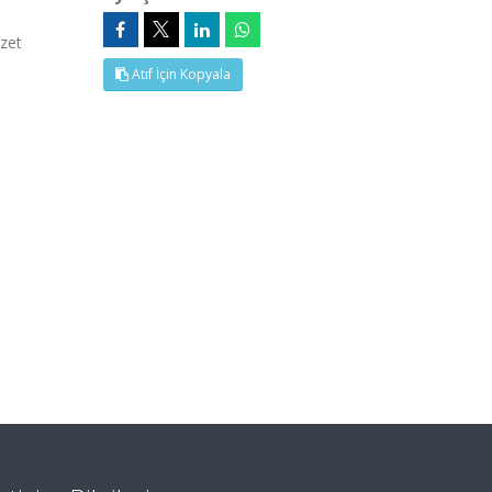
zet
Atıf İçin Kopyala