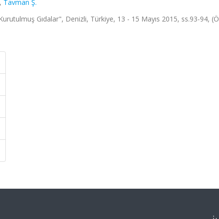
,
Tavman Ş.
utulmuş Gıdalar", Denizli, Türkiye, 13 - 15 Mayıs 2015, ss.93-94, (Ö