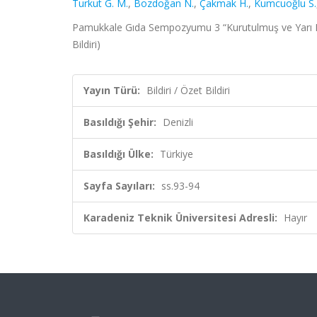
Turkut G. M.
,
Bozdoğan N.
,
Çakmak H.
,
Kumcuoğlu S.
Pamukkale Gıda Sempozyumu 3 “Kurutulmuş ve Yarı Kur
Bildiri)
Yayın Türü:
Bildiri / Özet Bildiri
Basıldığı Şehir:
Denizli
Basıldığı Ülke:
Türkiye
Sayfa Sayıları:
ss.93-94
Karadeniz Teknik Üniversitesi Adresli:
Hayır