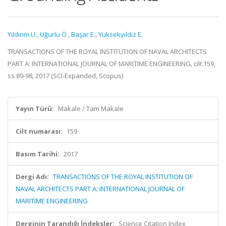
Yıldırım U.
,
Uğurlu Ö.
,
Başar E.
,
Yüksekyıldız E.
TRANSACTIONS OF THE ROYAL INSTITUTION OF NAVAL ARCHITECTS
PART A: INTERNATIONAL JOURNAL OF MARITIME ENGINEERING, cilt.159,
ss.89-98, 2017 (SCI-Expanded, Scopus)
Yayın Türü:
Makale / Tam Makale
Cilt numarası:
159
Basım Tarihi:
2017
Dergi Adı:
TRANSACTIONS OF THE ROYAL INSTITUTION OF
NAVAL ARCHITECTS PART A: INTERNATIONAL JOURNAL OF
MARITIME ENGINEERING
Derginin Tarandığı İndeksler:
Science Citation Index