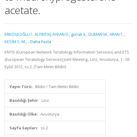
acetate.
ERKÖSEOĞLU İ.
,
ALTINTAŞ AYKAN D.
,
günak k.
,
DUMAN M.
,
ARAN T.
,
KESİM S. M.
,
...Daha Fazla
ENTIS (European Network Teratology Information Services) and ETS
(European Teratology Services) Joint Meeting., Linz, Avusturya, 1 - 03
Eylül 2012, ss.2, (Tam Metin Bildiri)
Yayın Türü:
Bildiri / Tam Metin Bildiri
Basıldığı Şehir:
Linz
Basıldığı Ülke:
Avusturya
Sayfa Sayıları:
ss.2