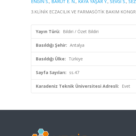
ENGİN S.
,
BARUT E. N.
,
KAYA YAŞAR Y.
,
SEVGİ S.
,
SEZ
3.KLİNİK ECZACILIK VE FARMASÖTİK BAKIM KONGRESİ, A
Yayın Türü:
Bildiri / Özet Bildiri
Basıldığı Şehir:
Antalya
Basıldığı Ülke:
Türkiye
Sayfa Sayıları:
ss.47
Karadeniz Teknik Üniversitesi Adresli:
Evet