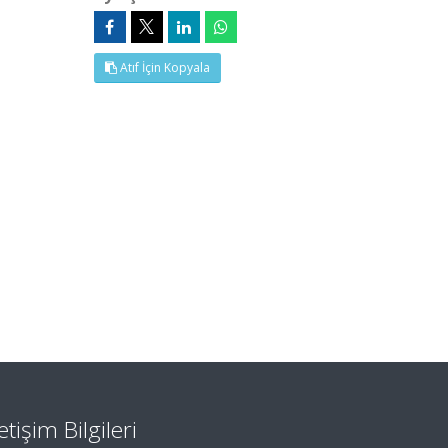
Atıf İçin Kopyala
letişim Bilgileri