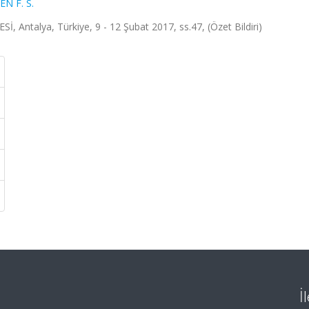
EN F. S.
ntalya, Türkiye, 9 - 12 Şubat 2017, ss.47, (Özet Bildiri)
İ