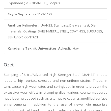
Expanded (SCI-EXPANDED), Scopus
Sayfa Sayıları:
ss.1123-1129
Anahtar Kelimeler:
U/AHSS, Stamping, Die wear test, Die
materials, Coatings, SHEET-METAL, STEEL, COATINGS, SURFACES,
BEHAVIOR, CONTACT
Karadeniz Teknik Üniversitesi Adresli:
Hayır
Özet
Stamping of Ultra/Advanced High Strength Steel (U/AHSS) sheets
leads to high contact stresses and non-uniform strains. These, in
turn, cause high wear rates and springback. In order to prevent the
excessive wear effect in stamping dies, various countermeasures
have been proposed such as alternative coatings, modified surface
enhancements in addition to the use of newer die materials
including cast, cold work tool, and powder metallurgical tool steels.