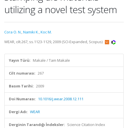
utilizing a novel test system
Cora O. N.
,
Namiki K.
,
Koc M.
WEAR, cilt.267, ss.1123-1129, 2009 (SCI-Expanded, Scopus)
Yayın Türü:
Makale / Tam Makale
Cilt numarası:
267
Basım Tarihi:
2009
Doi Numarası:
10.1016/j.wear.2008.12.111
Dergi Adı:
WEAR
Derginin Tarandığı İndeksler:
Science Citation Index