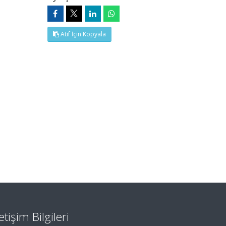
Atıf İçin Kopyala
letişim Bilgileri