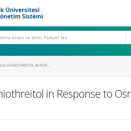
k Üniversitesi
Yönetim Sistemi
S DITHIOTHREITOL IN RESP...
iothreitol in Response to Os