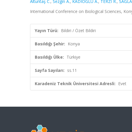
Altuntaş C.
,
Sezgin A.
,
KADIOĞLU A.
,
TERZİ R.
,
SAĞLA
International Conference on Biological Sciences, Konya
Yayın Türü:
Bildiri / Özet Bildiri
Basıldığı Şehir:
Konya
Basıldığı Ülke:
Türkiye
Sayfa Sayıları:
ss.11
Karadeniz Teknik Üniversitesi Adresli:
Evet