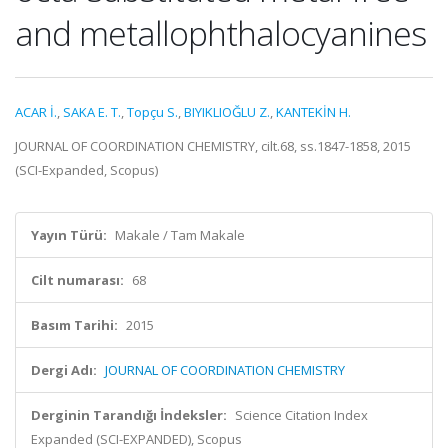
and metallophthalocyanines
ACAR İ.
,
SAKA E. T.
,
Topçu S.
,
BIYIKLIOĞLU Z.
,
KANTEKİN H.
JOURNAL OF COORDINATION CHEMISTRY, cilt.68, ss.1847-1858, 2015
(SCI-Expanded, Scopus)
Yayın Türü:
Makale / Tam Makale
Cilt numarası:
68
Basım Tarihi:
2015
Dergi Adı:
JOURNAL OF COORDINATION CHEMISTRY
Derginin Tarandığı İndeksler:
Science Citation Index
Expanded (SCI-EXPANDED), Scopus