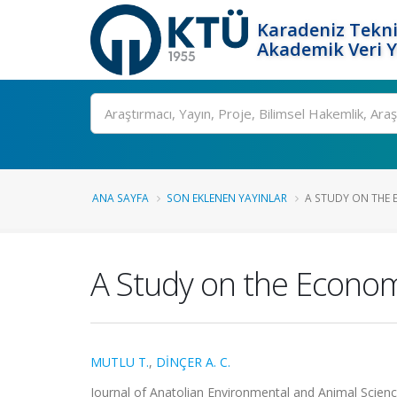
Karadeniz Tekni
Akademik Veri 
Ara
ANA SAYFA
SON EKLENEN YAYINLAR
A STUDY ON THE E
A Study on the Economi
MUTLU T.
,
DİNÇER A. C.
Journal of Anatolian Environmental and Animal Sciences