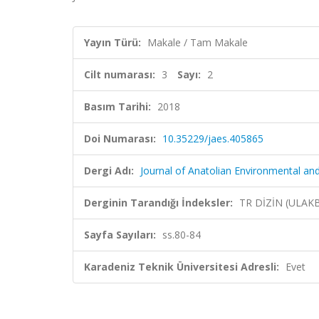
Yayın Türü:
Makale / Tam Makale
Cilt numarası:
3
Sayı:
2
Basım Tarihi:
2018
Doi Numarası:
10.35229/jaes.405865
Dergi Adı:
Journal of Anatolian Environmental an
Derginin Tarandığı İndeksler:
TR DİZİN (ULAK
Sayfa Sayıları:
ss.80-84
Karadeniz Teknik Üniversitesi Adresli:
Evet