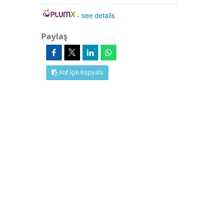
-
see details
Paylaş
Atıf İçin Kopyala