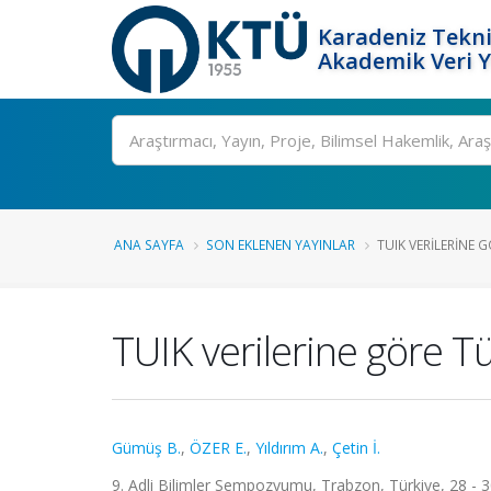
Karadeniz Tekni
Akademik Veri 
Ara
ANA SAYFA
SON EKLENEN YAYINLAR
TUIK VERILERINE G
TUIK verilerine göre Tü
Gümüş B.
,
ÖZER E.
,
Yıldırım A.
,
Çetin İ.
9. Adli Bilimler Sempozyumu, Trabzon, Türkiye, 28 - 30