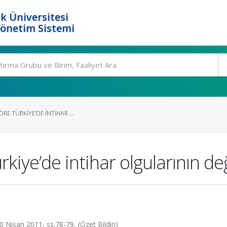
k Üniversitesi
Yönetim Sistemi
ÖRE TÜRKIYE’DE INTIHAR ...
rkiye’de intihar olgularının de
 Nisan 2011, ss.78-79, (Özet Bildiri)