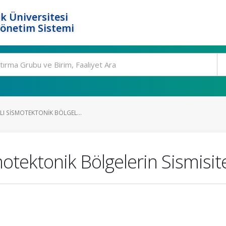
k Üniversitesi
Yönetim Sistemi
KLI SISMOTEKTONIK BÖLGEL...
motektonik Bölgelerin Sismisit