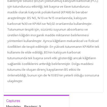
bakteriyel selüloz (BS)’un çöktürülmüş kalsiyum karbonat (PCC)
için tutundurucu etkinliği, tek başına ve ilave tutundurucu
madde olarak katyonik poliakrilamid (KPAM) ile beraber
araştırılmıştır. BS %5, %10 ve %15 oranlarında, kalsiyum
karbonat %30 ve KPAM ise %0,02 oranlarında kullanılmıştır.
Tutunumun tespiti için, süzüntü suyunun absorbansı ve
üretilen kâğıdın inorganik madde miktarının belirlenmesi
yöntemleri kullanılmıştır. Ayrıca kâğıtların mekaniksel ve fiziksel
özellikleri de tespit edilmiştir. En yüksek tutunmanın KPAM’in tek
kullanımı ile elde edildiği, BS’nin kalsiyum karbonat
tutunumunda tek başına sınırlı etki gösterdiği ancak kâğıtların
sağlamlık özelliklerini arttırdığı belirlenmiştir. Dolgu maddesi
tutunumu ile oluşan direnç kayıplarının BS etkisi ile
önlenebildiği, bunun için de %10 BS’nin yeterli olduğu sonucuna
ulaşılmıştır.
Captures
Mendeley - Readers:
2