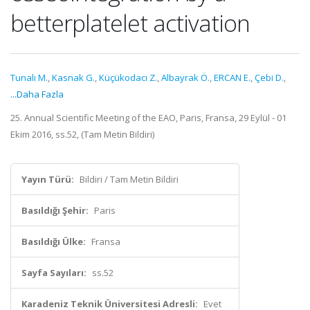
betterplatelet activation
Tunalı M.
,
Kasnak G.
,
Küçükodacı Z.
,
Albayrak Ö.
,
ERCAN E.
,
Çebi D.
,
...Daha Fazla
25. Annual Scientific Meeting of the EAO, Paris, Fransa, 29 Eylül - 01
Ekim 2016, ss.52, (Tam Metin Bildiri)
Yayın Türü:
Bildiri / Tam Metin Bildiri
Basıldığı Şehir:
Paris
Basıldığı Ülke:
Fransa
Sayfa Sayıları:
ss.52
Karadeniz Teknik Üniversitesi Adresli:
Evet