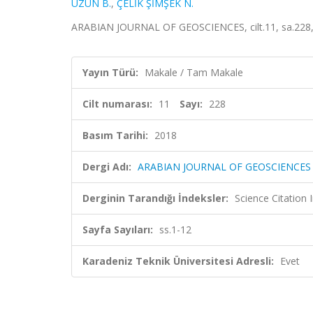
UZUN B.
,
ÇELİK ŞİMŞEK N.
ARABIAN JOURNAL OF GEOSCIENCES, cilt.11, sa.228, 
Yayın Türü:
Makale / Tam Makale
Cilt numarası:
11
Sayı:
228
Basım Tarihi:
2018
Dergi Adı:
ARABIAN JOURNAL OF GEOSCIENCES
Derginin Tarandığı İndeksler:
Science Citation
Sayfa Sayıları:
ss.1-12
Karadeniz Teknik Üniversitesi Adresli:
Evet