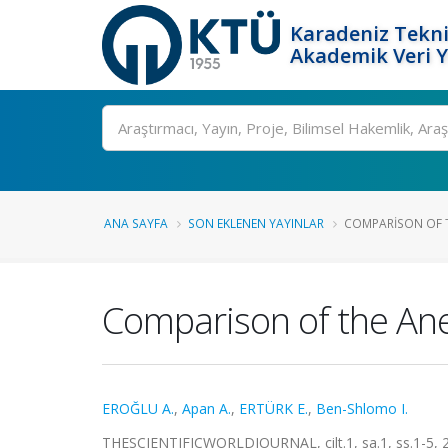
Karadeniz Tekni
Akademik Veri 
Ara
ANA SAYFA
SON EKLENEN YAYINLAR
COMPARISON OF T
Comparison of the Ane
EROĞLU A.
,
Apan A.
,
ERTÜRK E.
,
Ben-Shlomo I.
THESCIENTIFICWORLDJOURNAL, cilt.1, sa.1, ss.1-5, 