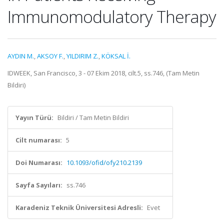
Immunomodulatory Therapy
AYDIN M.
,
AKSOY F.
,
YILDIRIM Z.
,
KÖKSAL İ.
IDWEEK, San Francisco, 3 - 07 Ekim 2018, cilt.5, ss.746, (Tam Metin
Bildiri)
Yayın Türü:
Bildiri / Tam Metin Bildiri
Cilt numarası:
5
Doi Numarası:
10.1093/ofid/ofy210.2139
Sayfa Sayıları:
ss.746
Karadeniz Teknik Üniversitesi Adresli:
Evet