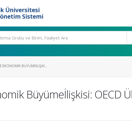
k Üniversitesi
Yönetim Sistemi
VE EKONOMIK BÜYÜMEİLIŞKI...
nomik Büyümeİlişkisi: OECD Ülk