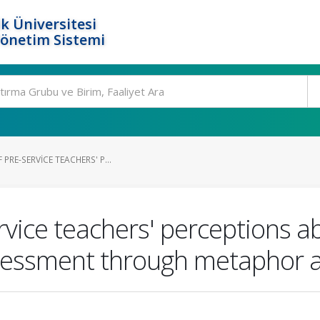
k Üniversitesi
Yönetim Sistemi
PRE-SERVICE TEACHERS' P...
ervice teachers' perceptions a
essment through metaphor a