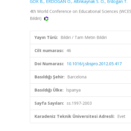
GÖK B.
,
ERDOĞAN Ö.
,
Altinkaynak S. O.
,
Erdogan T.
4th World Conference on Educational Sciences (WCES),
Bildiri)
Yayın Türü:
Bildiri / Tam Metin Bildiri
Cilt numarası:
46
Doi Numarası:
10.1016/j.sbspro.2012.05.417
Basıldığı Şehir:
Barcelona
Basıldığı Ülke:
İspanya
Sayfa Sayıları:
ss.1997-2003
Karadeniz Teknik Üniversitesi Adresli:
Evet