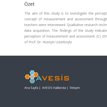
Özet
The aim of this study is to investigate the percep
concept of measurement and assessment through m
teachers were interviewed. Qualitative research tech
data acquisition. The findings of the study indica
perception of measurement and assessment. (C) 2012 
of Prof. Dr. Huseyin Uzunboylu
Ana Sayfa
|
AVESİS Hakkında
|
İletişim