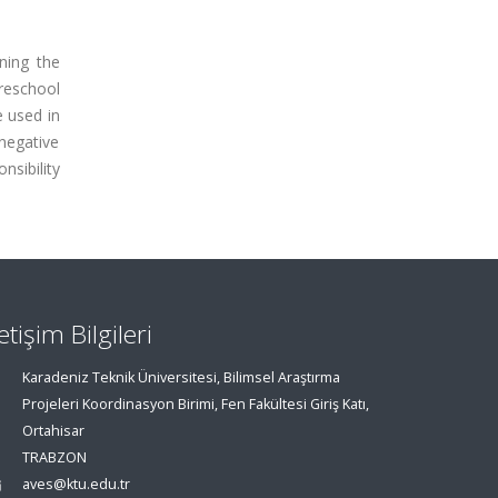
ning the
reschool
e used in
negative
nsibility
letişim Bilgileri
Karadeniz Teknik Üniversitesi, Bilimsel Araştırma
Projeleri Koordinasyon Birimi, Fen Fakültesi Giriş Katı,
Ortahisar
TRABZON
aves@ktu.edu.tr