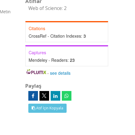
Atıflar
Web of Science: 2
 Metin
Citations
CrossRef - Citation Indexes:
3
Captures
Mendeley - Readers:
23
-
see details
Paylaş
Atıf İçin Kopyala