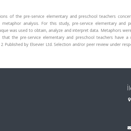
tions of the pre-service elementary and preschool teachers concer
etaphor analysis. For this study, pre-service elementary and p
nique was used to obtain, analyze and interpret data. Metaphors wer
te that the pre-service elementary and preschool teachers have a 
Published by Elsevier Ltd. Selection and/or peer review under respo
İ