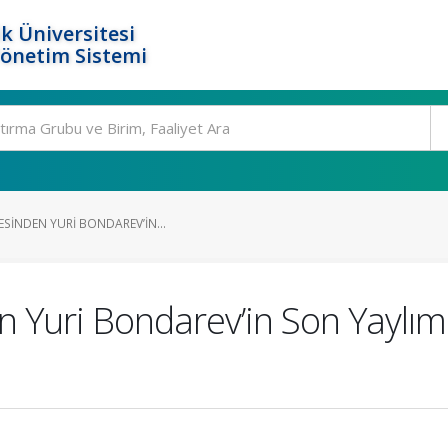
k Üniversitesi
Yönetim Sistemi
ESINDEN YURI BONDAREV’IN...
n Yuri Bondarev’in Son Yaylım