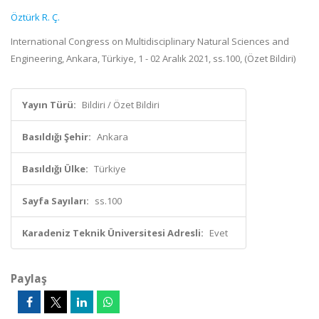
Öztürk R. Ç.
International Congress on Multidisciplinary Natural Sciences and
Engineering, Ankara, Türkiye, 1 - 02 Aralık 2021, ss.100, (Özet Bildiri)
Yayın Türü:
Bildiri / Özet Bildiri
Basıldığı Şehir:
Ankara
Basıldığı Ülke:
Türkiye
Sayfa Sayıları:
ss.100
Karadeniz Teknik Üniversitesi Adresli:
Evet
Paylaş