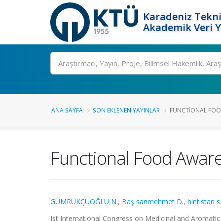
Karadeniz Tekni
Akademik Veri 
Ara
ANA SAYFA
SON EKLENEN YAYINLAR
FUNCTIONAL FOOD
Functional Food Aware
GÜMRÜKÇÜOĞLU N.
,
Baş sarımehmet D.
,
hintistan s
Ist International Congress on Medicinal and Aromatic 