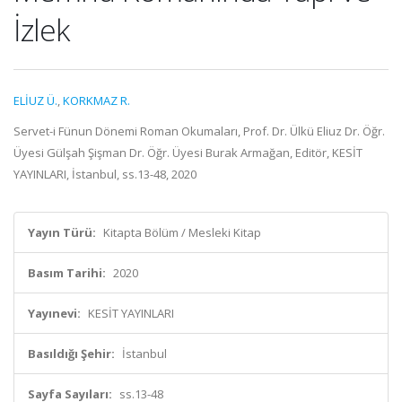
İzlek
ELİUZ Ü.
,
KORKMAZ R.
Servet-i Fünun Dönemi Roman Okumaları, Prof. Dr. Ülkü Eliuz Dr. Öğr.
Üyesi Gülşah Şişman Dr. Öğr. Üyesi Burak Armağan, Editör, KESİT
YAYINLARI, İstanbul, ss.13-48, 2020
Yayın Türü:
Kitapta Bölüm / Mesleki Kitap
Basım Tarihi:
2020
Yayınevi:
KESİT YAYINLARI
Basıldığı Şehir:
İstanbul
Sayfa Sayıları:
ss.13-48