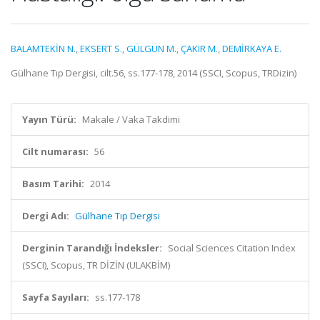
BALAMTEKİN N.
,
EKSERT S.
,
GÜLGÜN M.
,
ÇAKIR M.
,
DEMİRKAYA E.
Gülhane Tıp Dergisi, cilt.56, ss.177-178, 2014 (SSCI, Scopus, TRDizin)
Yayın Türü:
Makale / Vaka Takdimi
Cilt numarası:
56
Basım Tarihi:
2014
Dergi Adı:
Gülhane Tıp Dergisi
Derginin Tarandığı İndeksler:
Social Sciences Citation Index
(SSCI), Scopus, TR DİZİN (ULAKBİM)
Sayfa Sayıları:
ss.177-178