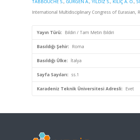
TABBOUCHE S.
,
GÜRGEN A.
,
YILDIZ S.
,
KILIÇ A. O.
,
S
International Multidisciplinary Congress of Eurasian, 
Yayın Türü:
Bildiri / Tam Metin Bildiri
Basıldığı Şehir:
Roma
Basıldığı Ülke:
İtalya
Sayfa Sayıları:
ss.1
Karadeniz Teknik Üniversitesi Adresli:
Evet