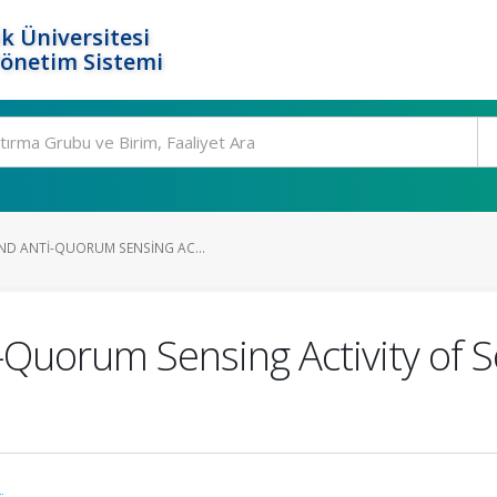
k Üniversitesi
Yönetim Sistemi
ND ANTI-QUORUM SENSING AC...
i-Quorum Sensing Activity o