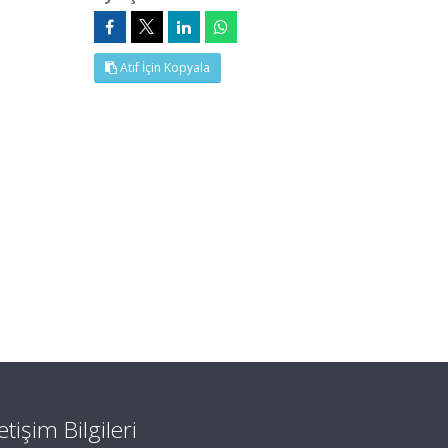
Atıf İçin Kopyala
letişim Bilgileri