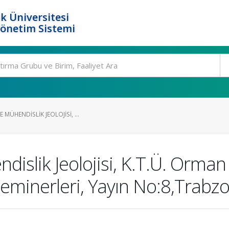
k Üniversitesi
Yönetim Sistemi
MÜHENDISLIK JEOLOJISI, ...
dislik Jeolojisi, K.T.Ü. Orma
Seminerleri, Yayın No:8,Trabzo