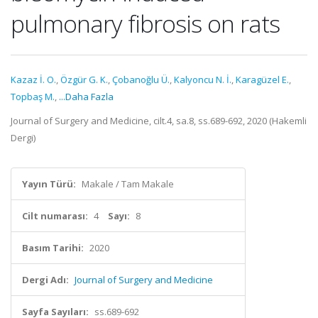
pulmonary fibrosis on rats
Kazaz İ. O.
,
Özgür G. K.
,
Çobanoğlu Ü.
,
Kalyoncu N. İ.
,
Karagüzel E.
,
Topbaş M.
,
...Daha Fazla
Journal of Surgery and Medicine, cilt.4, sa.8, ss.689-692, 2020 (Hakemli
Dergi)
Yayın Türü:
Makale / Tam Makale
Cilt numarası:
4
Sayı:
8
Basım Tarihi:
2020
Dergi Adı:
Journal of Surgery and Medicine
Sayfa Sayıları:
ss.689-692