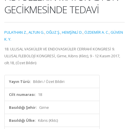
GECİKMESİNDE TEDAVİ
PULATHAN Z.
,
ALTUN G.
,
OĞUZ Ş.
,
HEMŞİNLİ D.
,
ÖZDEMİR A. C.
,
GÜVEN
K. Y.
18. ULUSAL VASKÜLER VE ENDOVASKÜLER CERRAHİ KONGRESİ 9.
ULUSAL FLEBOLOJİ KONGRESİ, Girne, Kıbrıs (Kktc), 9 - 12 Kasım 2017,
cilt.18, (Özet Bildiri)
Yayın Türü:
Bildiri / Özet Bildiri
Cilt numarası:
18
Basıldığı Şehir:
Girne
Basıldığı Ülke:
Kıbrıs (Kktc)