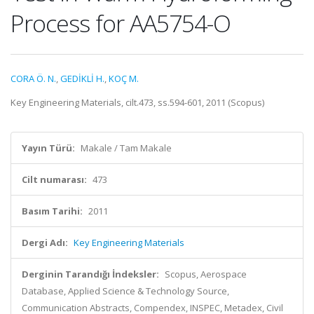
Process for AA5754-O
CORA Ö. N.
,
GEDİKLİ H.
,
KOÇ M.
Key Engineering Materials, cilt.473, ss.594-601, 2011 (Scopus)
Yayın Türü:
Makale / Tam Makale
Cilt numarası:
473
Basım Tarihi:
2011
Dergi Adı:
Key Engineering Materials
Derginin Tarandığı İndeksler:
Scopus, Aerospace
Database, Applied Science & Technology Source,
Communication Abstracts, Compendex, INSPEC, Metadex, Civil