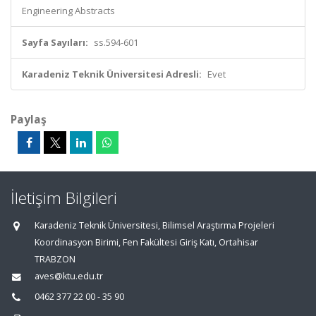
Engineering Abstracts
Sayfa Sayıları:
ss.594-601
Karadeniz Teknik Üniversitesi Adresli:
Evet
Paylaş
İletişim Bilgileri
Karadeniz Teknik Üniversitesi, Bilimsel Araştırma Projeleri
Koordinasyon Birimi, Fen Fakültesi Giriş Katı, Ortahisar
TRABZON
aves@ktu.edu.tr
0462 377 22 00 - 35 90