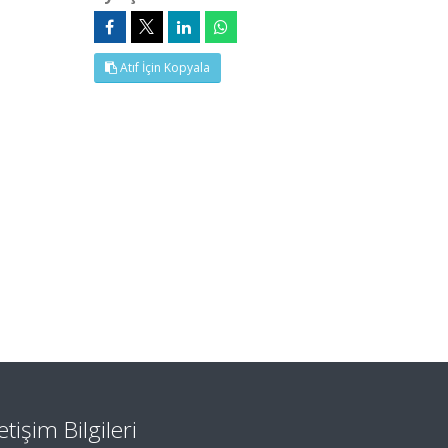
Atıf İçin Kopyala
letişim Bilgileri