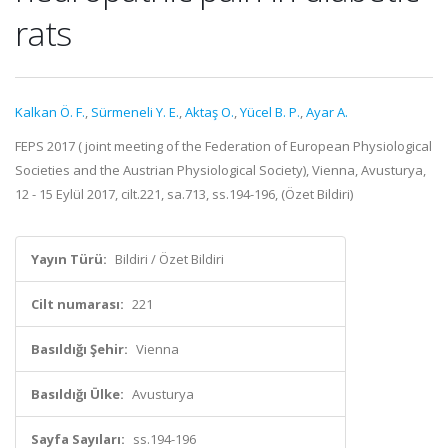
rats
Kalkan Ö. F.
,
Sürmeneli Y. E.
,
Aktaş O.
,
Yücel B. P.
,
Ayar A.
FEPS 2017 ( joint meeting of the Federation of European Physiological
Societies and the Austrian Physiological Society), Vienna, Avusturya,
12 - 15 Eylül 2017, cilt.221, sa.713, ss.194-196, (Özet Bildiri)
Yayın Türü:
Bildiri / Özet Bildiri
Cilt numarası:
221
Basıldığı Şehir:
Vienna
Basıldığı Ülke:
Avusturya
Sayfa Sayıları:
ss.194-196