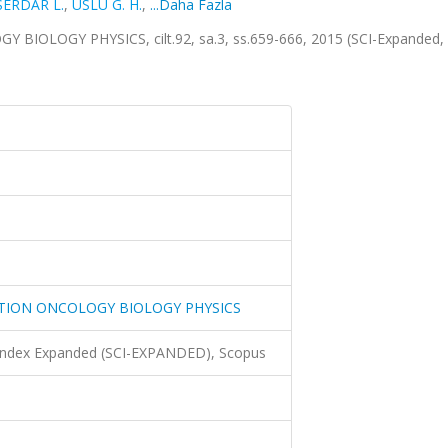
SERDAR L.
,
USLU G. H.
,
...Daha Fazla
LOGY PHYSICS, cilt.92, sa.3, ss.659-666, 2015 (SCI-Expanded,
TION ONCOLOGY BIOLOGY PHYSICS
 Index Expanded (SCI-EXPANDED), Scopus