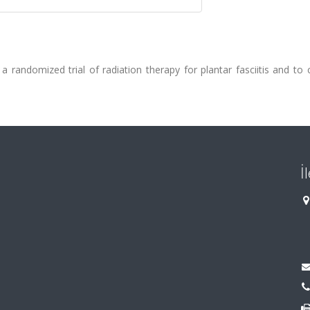
 randomized trial of radiation therapy for plantar fasciitis and to
İ