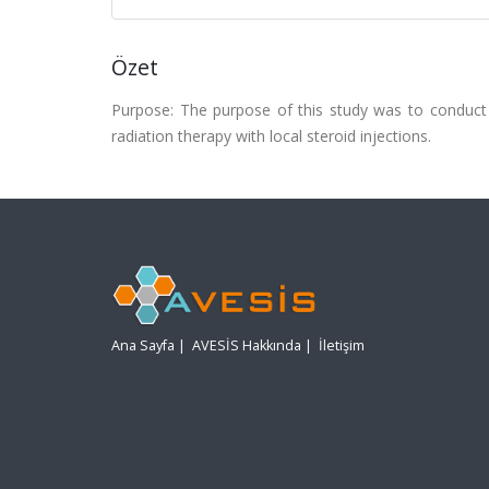
Özet
Purpose: The purpose of this study was to conduct a
radiation therapy with local steroid injections.
Ana Sayfa
|
AVESİS Hakkında
|
İletişim