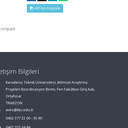
Atıf İçin Kopyala
 compare
letişim Bilgileri
Karadeniz Teknik Üniversitesi, Bilimsel Araştırma
Projeleri Koordinasyon Birimi, Fen Fakültesi Giriş Katı,
Ortahisar
TRABZON
aves@ktu.edu.tr
0462 377 22 00 - 35 90
0462 325 34 84