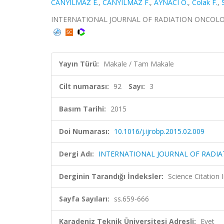
CANYILMAZ E.
,
CANYILMAZ F.
,
AYNACI O.
,
Colak F.
,
INTERNATIONAL JOURNAL OF RADIATION ONCOLOGY BIO
Yayın Türü:
Makale / Tam Makale
Cilt numarası:
92
Sayı:
3
Basım Tarihi:
2015
Doi Numarası:
10.1016/j.ijrobp.2015.02.009
Dergi Adı:
INTERNATIONAL JOURNAL OF RADIA
Derginin Tarandığı İndeksler:
Science Citation
Sayfa Sayıları:
ss.659-666
Karadeniz Teknik Üniversitesi Adresli:
Evet