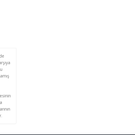
nde
arşıya
bu
mamış
esinin
ta
arının
r.