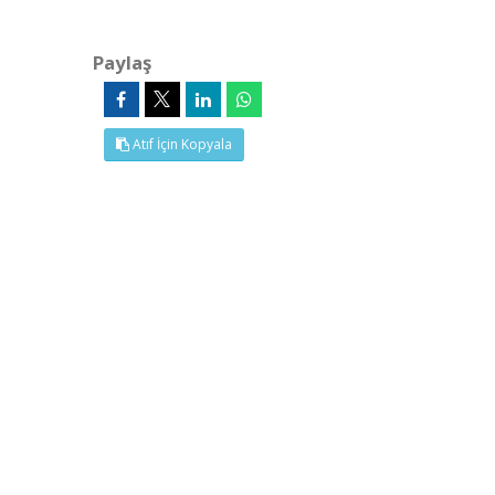
Paylaş
Atıf İçin Kopyala