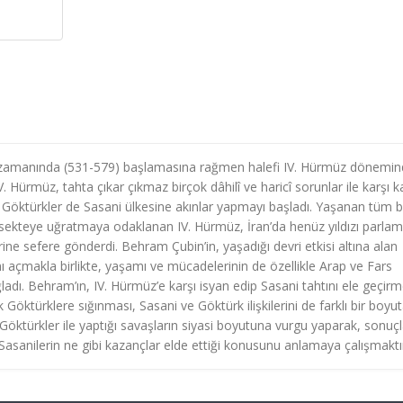
n zamanında (531-579) başlamasına rağmen halefi IV. Hürmüz dönemi
. Hürmüz, tahta çıkar çıkmaz birçok dâhilî ve haricî sorunlar ile karşı k
en Göktürkler de Sasani ülkesine akınlar yapmayı başladı. Yaşanan tüm 
ını sekteye uğratmaya odaklanan IV. Hürmüz, İran’da henüz yıldızı parla
ne sefere gönderdi. Behram Çubin’in, yaşadığı devri etkisi altına alan
ını açmakla birlikte, yaşamı ve mücadelerinin de özellikle Arap ve Fars
ladı. Behram’ın, IV. Hürmüz’e karşı isyan edip Sasani tahtını ele geçirm
Göktürklere sığınması, Sasani ve Göktürk ilişkilerini de farklı bir boyu
öktürkler ile yaptığı savaşların siyasi boyutuna vurgu yaparak, sonuçl
ra Sasanilerin ne gibi kazançlar elde ettiği konusunu anlamaya çalışmaktı