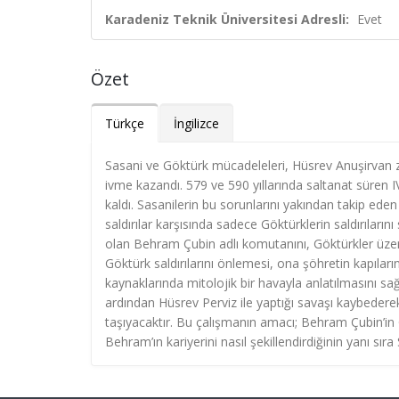
Karadeniz Teknik Üniversitesi Adresli:
Evet
Özet
Türkçe
İngilizce
Sasani ve Göktürk mücadeleleri, Hüsrev Anuşirva
ivme kazandı. 579 ve 590 yıllarında saltanat süren IV
kaldı. Sasanilerin bu sorunlarını yakından takip ed
saldırılar karşısında sadece Göktürklerin saldırılar
olan Behram Çubin adlı komutanını, Göktürkler üzeri
Göktürk saldırılarını önlemesi, ona şöhretin kapılar
kaynaklarında mitolojik bir havayla anlatılmasını sağ
ardından Hüsrev Perviz ile yaptığı savaşı kaybederek 
taşıyacaktır. Bu çalışmanın amacı; Behram Çubin’in G
Behram’ın kariyerini nasıl şekillendirdiğinin yanı sı