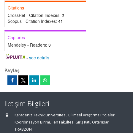
Citations
CrossRef - Citation Indexes:
2
Scopus - Citation Indexes:
41
Captures
Mendeley - Readers:
3
-
see details
Paylaş
İletişim Bilgileri
Karadeniz Teknik Üniversitesi, Bilimsel Araştırma Projeleri
Koordinasyon Birimi, Fen Fakültesi Giriş Katı, Ortahisar
TRABZON