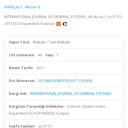
KARAÇAL F.
,
Mesiar R.
INTERNATIONAL JOURNAL OF GENERAL SYSTEMS, cilt.46, sa.1, ss.37-51,
2017 (SCI-Expanded, Scopus)
Yayın Türü:
Makale / Tam Makale
Cilt numarası:
46
Sayı:
1
Basım Tarihi:
2017
Doi Numarası:
10.1080/03081079.2017.1291634
Dergi Adı:
INTERNATIONAL JOURNAL OF GENERAL SYSTEMS
Derginin Tarandığı İndeksler:
Science Citation Index
Expanded (SCI-EXPANDED), Scopus
Sayfa Sayıları:
ss.37-51