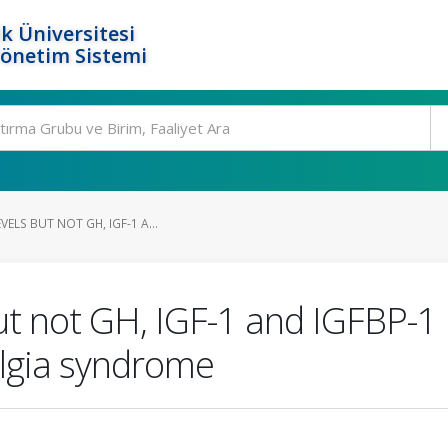
k Üniversitesi
Yönetim Sistemi
ELS BUT NOT GH, IGF-1 A...
ut not GH, IGF-1 and IGFBP-1 l
algia syndrome