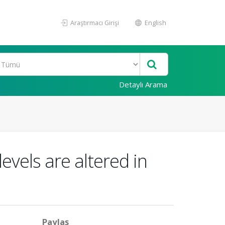
Araştırmacı Girişi
English
Detaylı Arama
evels are altered in
Paylaş