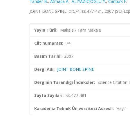
Tander B.
,
Atmaca A.
,
ALİYAZICIOĞLU Y.
,
Canturk F.
JOINT BONE SPINE, cilt.74, ss.477-481, 2007 (SCI-Ex
Yayın Türü:
Makale / Tam Makale
Cilt numarası:
74
Basım Tarihi:
2007
Dergi Adı:
JOINT BONE SPINE
Derginin Tarandığı İndeksler:
Science Citation
Sayfa Sayıları:
ss.477-481
Karadeniz Teknik Üniversitesi Adresli:
Hayır