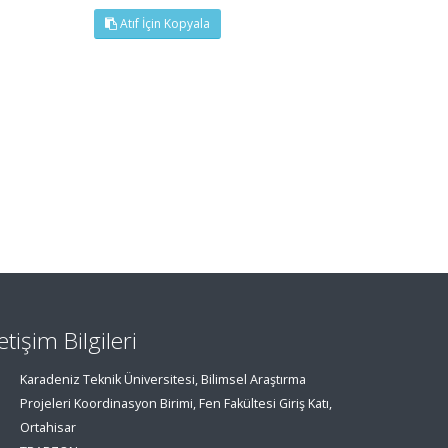
Atıf İçin Kopyala
letişim Bilgileri
Karadeniz Teknik Üniversitesi, Bilimsel Araştırma
Projeleri Koordinasyon Birimi, Fen Fakültesi Giriş Katı,
Ortahisar