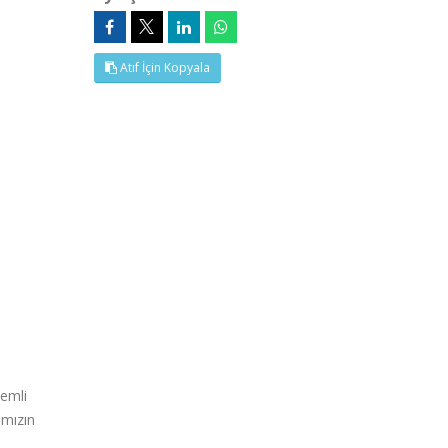
Atıf İçin Kopyala
nemli
ımızın
e