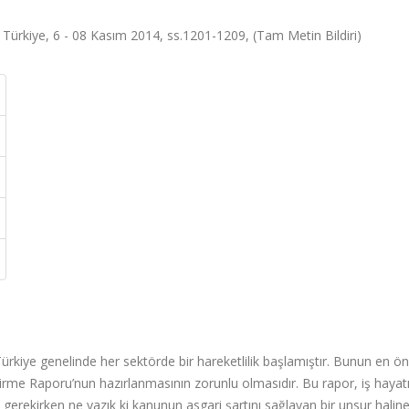
Türkiye, 6 - 08 Kasım 2014, ss.1201-1209, (Tam Metin Bildiri)
e Türkiye genelinde her sektörde bir hareketlilik başlamıştır. Bunun en ö
dirme Raporu’nun hazırlanmasının zorunlu olmasıdır. Bu rapor, iş hayat
 gerekirken ne yazık ki kanunun asgari şartını sağlayan bir unsur halin