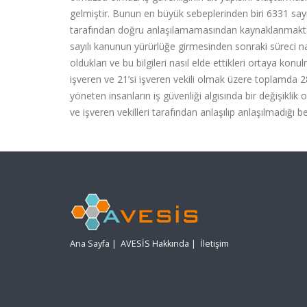
gelmiştir. Bunun en büyük sebeplerinden biri 6331 sayılı 
tarafından doğru anlaşılamamasından kaynaklanmaktadı
sayılı kanunun yürürlüğe girmesinden sonraki süreci nas
oldukları ve bu bilgileri nasıl elde ettikleri ortaya konu
işveren ve 21’si işveren vekili olmak üzere toplamda 28 k
yöneten insanların iş güvenliği algısında bir değişiklik 
ve işveren vekilleri tarafından anlaşılıp anlaşılmadığı b
Ana Sayfa
|
AVESİS Hakkında
|
İletişim