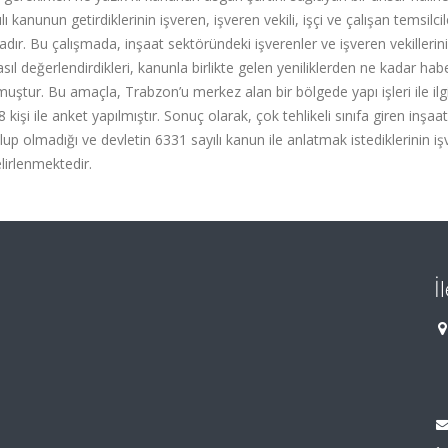
kanunun getirdiklerinin işveren, işveren vekili, işçi ve çalışan temsilcil
r. Bu çalışmada, inşaat sektöründeki işverenler ve işveren vekillerin
ıl değerlendirdikleri, kanunla birlikte gelen yeniliklerden ne kadar hab
lmuştur. Bu amaçla, Trabzon’u merkez alan bir bölgede yapı işleri ile ilgil
işi ile anket yapılmıştır. Sonuç olarak, çok tehlikeli sınıfa giren inşaat
olup olmadığı ve devletin 6331 sayılı kanun ile anlatmak istediklerinin iş
elirlenmektedir.
İ