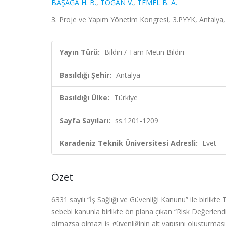
BAŞAĞA H. B.
,
TOĞAN V.
,
TEMEL B. A.
3. Proje ve Yapım Yönetim Kongresi, 3.PYYK, Antalya, 
Yayın Türü:
Bildiri / Tam Metin Bildiri
Basıldığı Şehir:
Antalya
Basıldığı Ülke:
Türkiye
Sayfa Sayıları:
ss.1201-1209
Karadeniz Teknik Üniversitesi Adresli:
Evet
Özet
6331 sayılı “İş Sağlığı ve Güvenliği Kanunu” ile birlikt
sebebi kanunla birlikte ön plana çıkan “Risk Değerlen
olmazsa olmazı iş güvenliğinin alt yapısını oluşturması