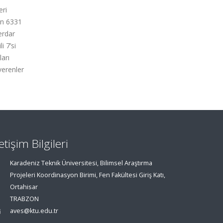
eri
in 6331
erdar
i 7’si
ları
verenler
letişim Bilgileri
Karadeniz Teknik Üniversitesi, Bilimsel Araştırma
Projeleri Koordinasyon Birimi, Fen Fakültesi Giriş Katı,
Ortahisar
TRABZON
aves@ktu.edu.tr